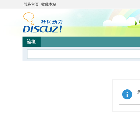
設為首頁
收藏本站
論壇