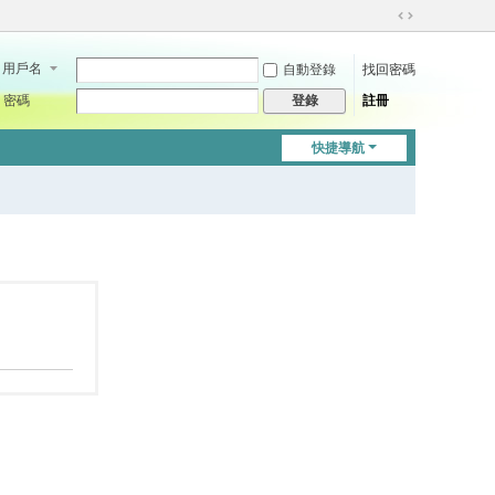
切
換
用戶名
自動登錄
找回密碼
到
寬
密碼
註冊
登錄
版
快捷導航