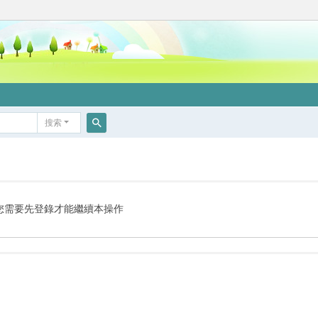
搜索
搜
索
您需要先登錄才能繼續本操作