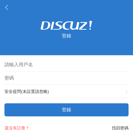
登錄
安全提問(未設置請忽略)
登錄
還沒有註冊？
找回密碼