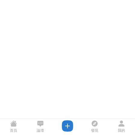
首頁
論壇
發現
我的