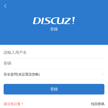
登錄
安全提問(未設置請忽略)
登錄
還沒有註冊？
找回密碼