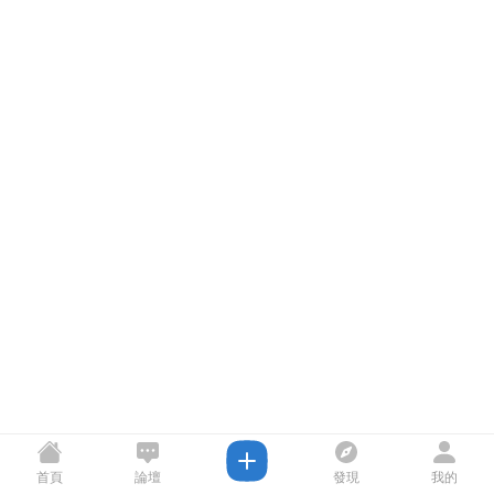
首頁
論壇
發現
我的