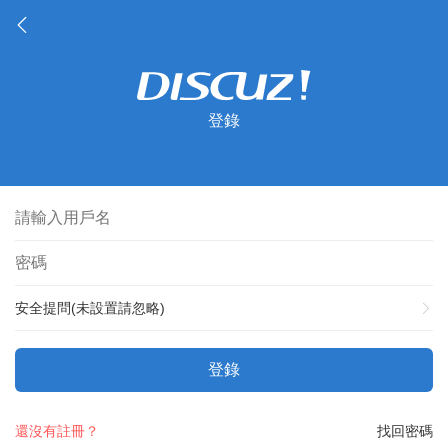
登錄
安全提問(未設置請忽略)
登錄
還沒有註冊？
找回密碼