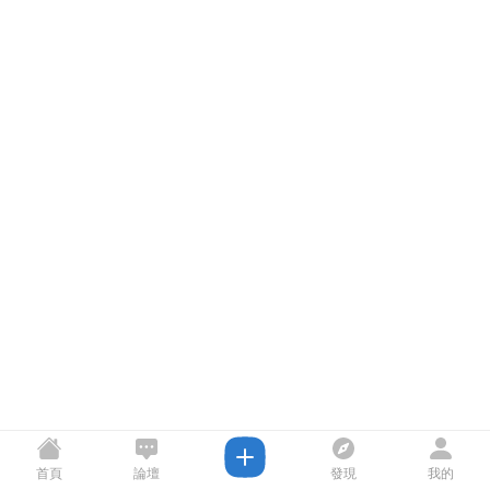
首頁
論壇
發現
我的