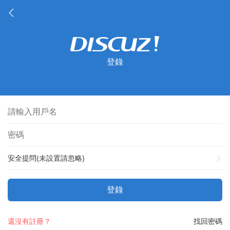
登錄
安全提問(未設置請忽略)
登錄
還沒有註冊？
找回密碼