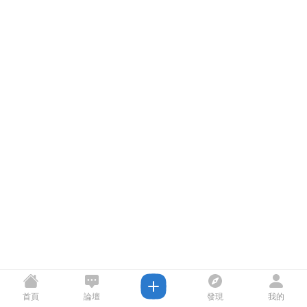
首頁
論壇
發現
我的