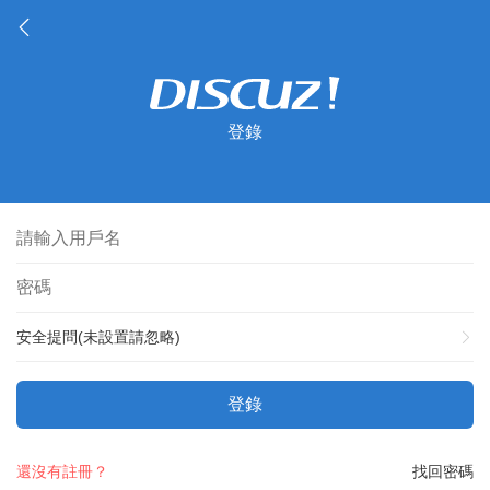
登錄
安全提問(未設置請忽略)
登錄
還沒有註冊？
找回密碼