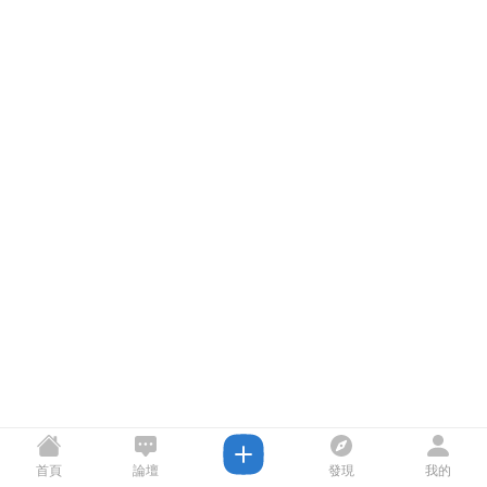
首頁
論壇
發現
我的