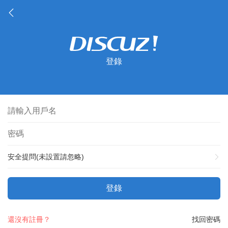
登錄
安全提問(未設置請忽略)
登錄
還沒有註冊？
找回密碼