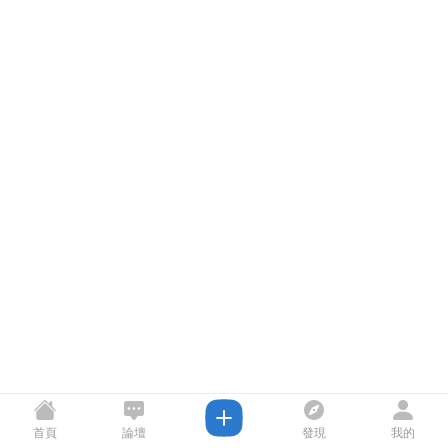
首頁
論壇
發現
我的