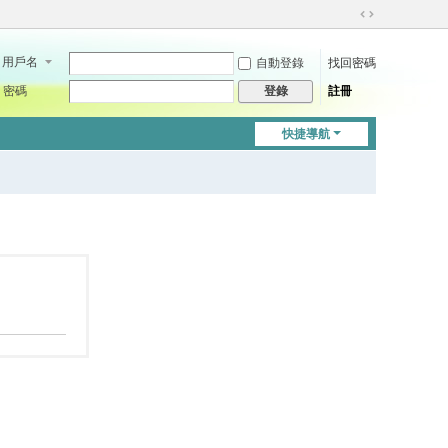
切
換
用戶名
自動登錄
找回密碼
到
寬
密碼
註冊
登錄
版
快捷導航