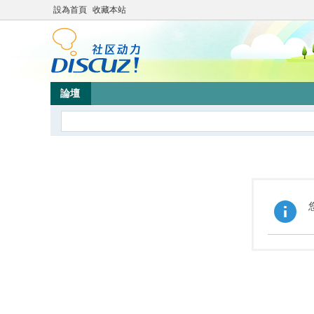
設為首頁
收藏本站
論壇