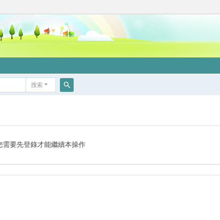
搜索
搜
索
您需要先登錄才能繼續本操作