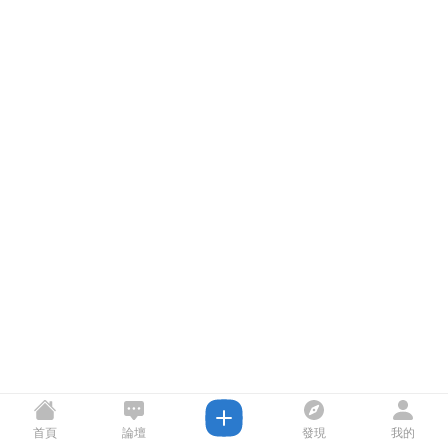
首頁
論壇
發現
我的