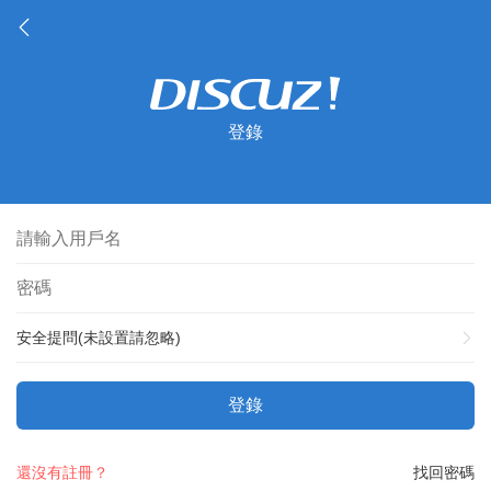
登錄
安全提問(未設置請忽略)
登錄
還沒有註冊？
找回密碼