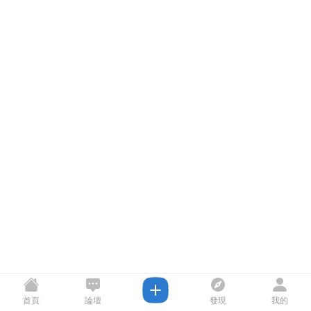
首頁
論壇
發現
我的