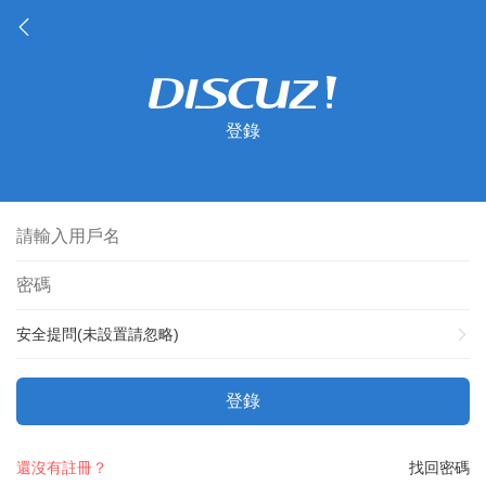
登錄
安全提問(未設置請忽略)
登錄
還沒有註冊？
找回密碼