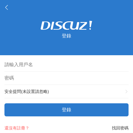
登錄
安全提問(未設置請忽略)
登錄
還沒有註冊？
找回密碼