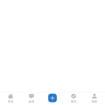
首頁
論壇
發現
我的