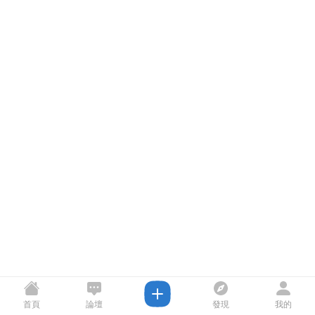
首頁
論壇
發現
我的