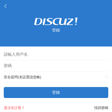
登錄
安全提問(未設置請忽略)
登錄
還沒有註冊？
找回密碼