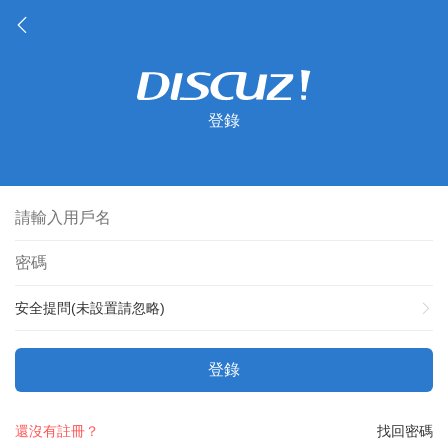
登錄
安全提問(未設置請忽略)
登錄
還沒有註冊？
找回密碼