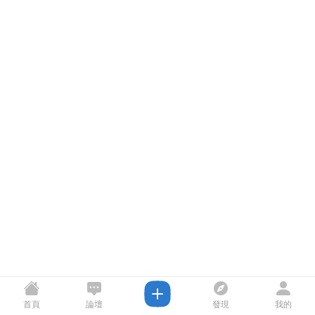
首頁
論壇
發現
我的