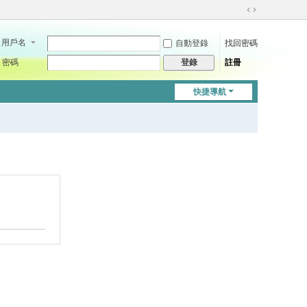
切
換
用戶名
自動登錄
找回密碼
到
寬
密碼
註冊
登錄
版
快捷導航