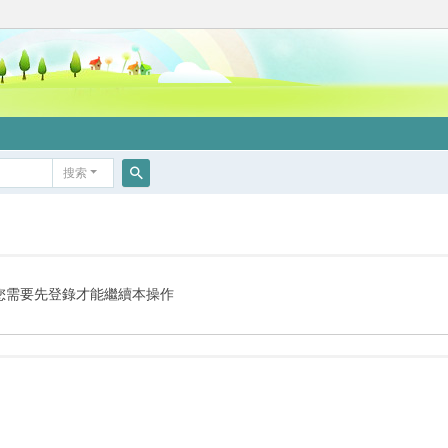
搜索
搜
索
您需要先登錄才能繼續本操作