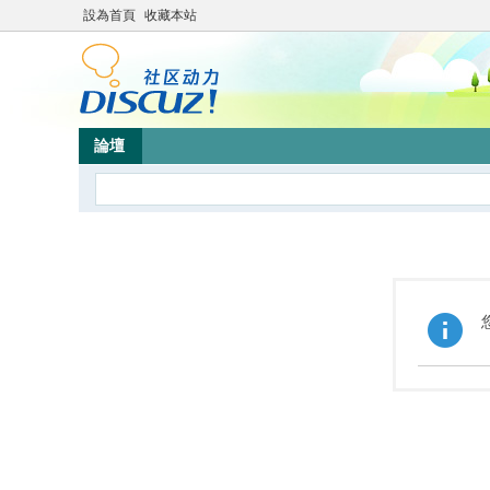
設為首頁
收藏本站
論壇