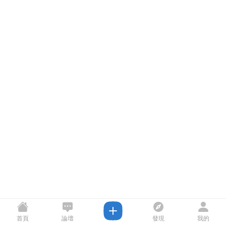
首頁
論壇
發現
我的