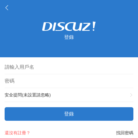
登錄
安全提問(未設置請忽略)
登錄
還沒有註冊？
找回密碼