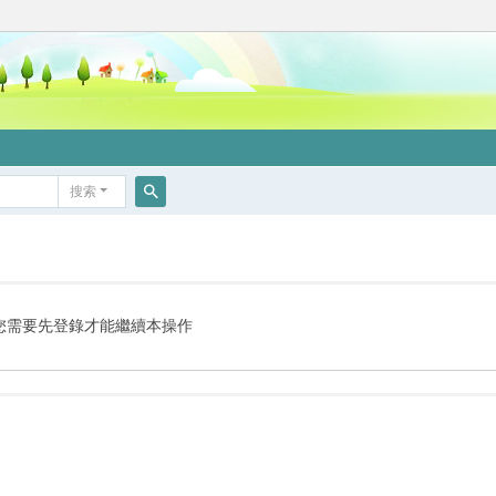
搜索
搜
索
您需要先登錄才能繼續本操作