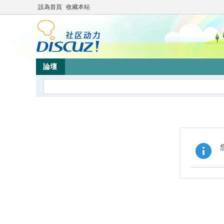
設為首頁
收藏本站
論壇