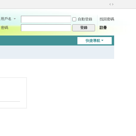
切
換
用戶名
自動登錄
找回密碼
到
寬
密碼
註冊
登錄
版
快捷導航