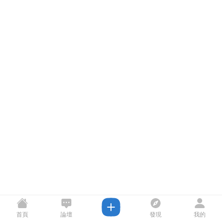
首頁
論壇
發現
我的