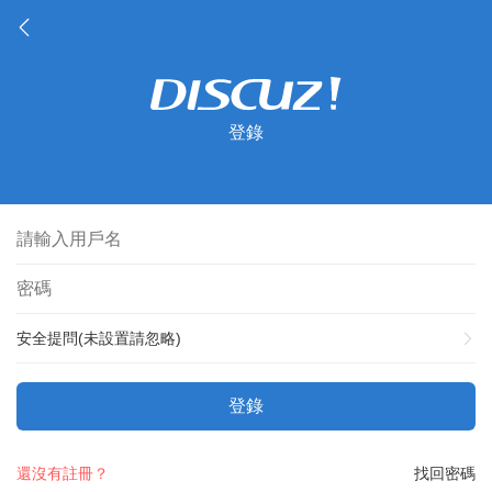
登錄
安全提問(未設置請忽略)
登錄
還沒有註冊？
找回密碼