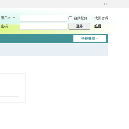
切
換
用戶名
自動登錄
找回密碼
到
寬
密碼
註冊
登錄
版
快捷導航