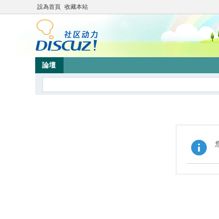
設為首頁
收藏本站
論壇