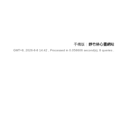
手機版
|
靜竹林心靈網站
GMT+8, 2026-8-8 14:42
, Processed in 0.058606 second(s), 8 queries .