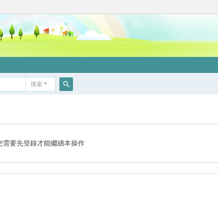
搜索
搜
索
您需要先登錄才能繼續本操作