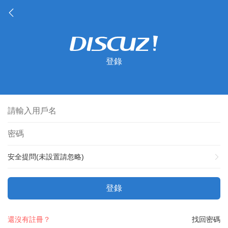
登錄
安全提問(未設置請忽略)
登錄
還沒有註冊？
找回密碼