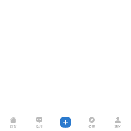
首頁
論壇
發現
我的