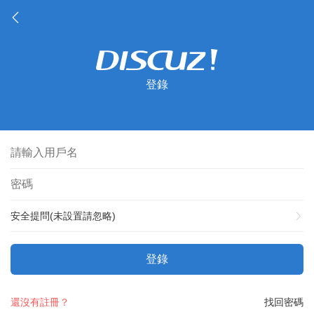
登錄
安全提問(未設置請忽略)
登錄
還沒有註冊？
找回密碼