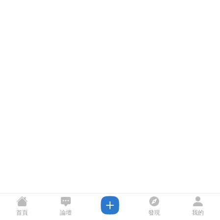
首頁
論壇
發現
我的