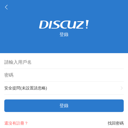
登錄
安全提問(未設置請忽略)
登錄
還沒有註冊？
找回密碼