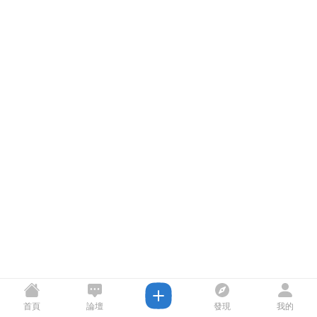
首頁
論壇
發現
我的