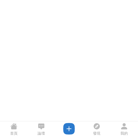
首頁
論壇
發現
我的