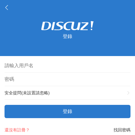
登錄
安全提問(未設置請忽略)
登錄
還沒有註冊？
找回密碼