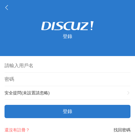
登錄
安全提問(未設置請忽略)
登錄
還沒有註冊？
找回密碼