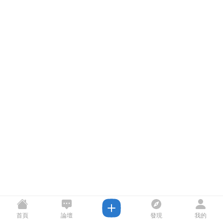
首頁
論壇
發現
我的