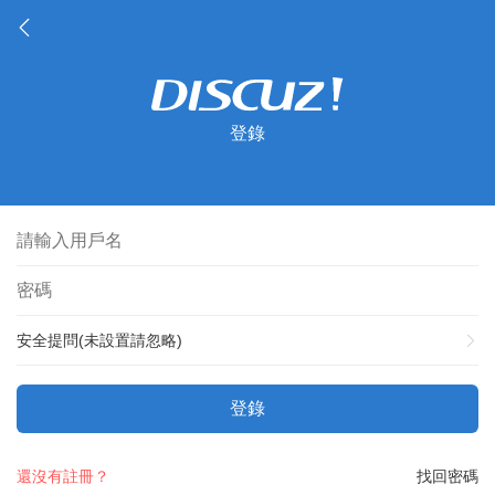
登錄
安全提問(未設置請忽略)
登錄
還沒有註冊？
找回密碼