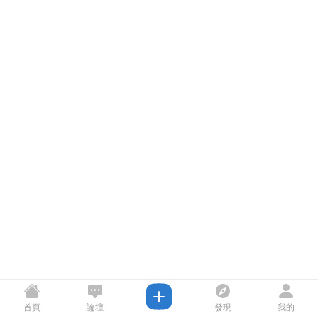
首頁
論壇
發現
我的