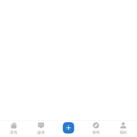
首頁
論壇
發現
我的