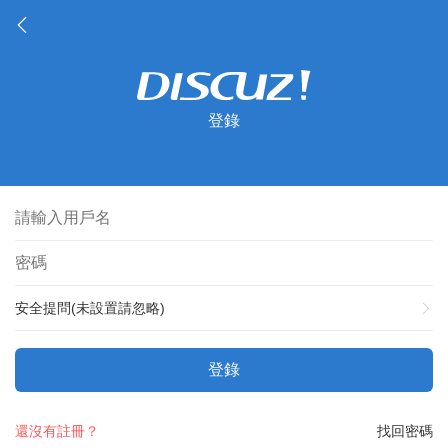
登錄
安全提問(未設置請忽略)
登錄
還沒有註冊？
找回密碼