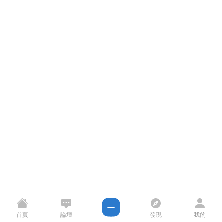
首頁
論壇
發現
我的