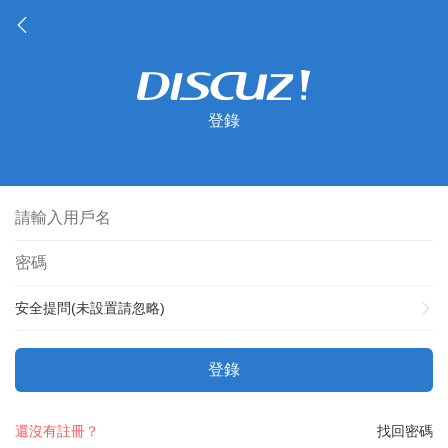
登錄
安全提問(未設置請忽略)
登錄
還沒有註冊？
找回密碼