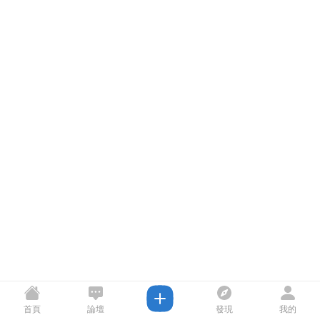
首頁
論壇
發現
我的