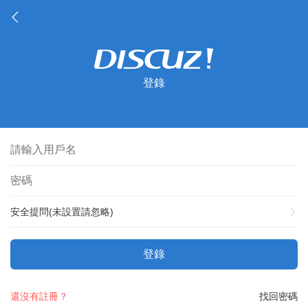
登錄
安全提問(未設置請忽略)
登錄
還沒有註冊？
找回密碼