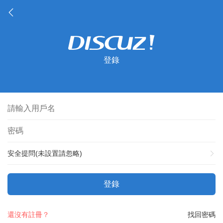
登錄
安全提問(未設置請忽略)
登錄
還沒有註冊？
找回密碼