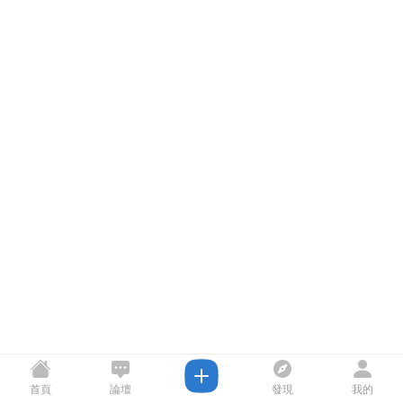
首頁
論壇
發現
我的