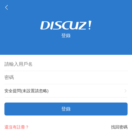
登錄
安全提問(未設置請忽略)
登錄
還沒有註冊？
找回密碼