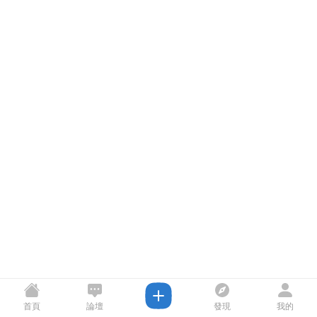
首頁
論壇
發現
我的