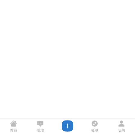
首頁
論壇
發現
我的