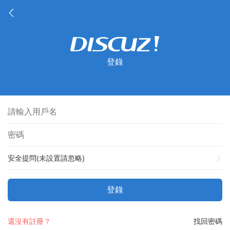
登錄
安全提問(未設置請忽略)
登錄
還沒有註冊？
找回密碼