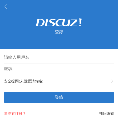
登錄
安全提問(未設置請忽略)
登錄
還沒有註冊？
找回密碼