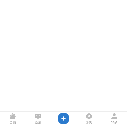
首頁
論壇
發現
我的