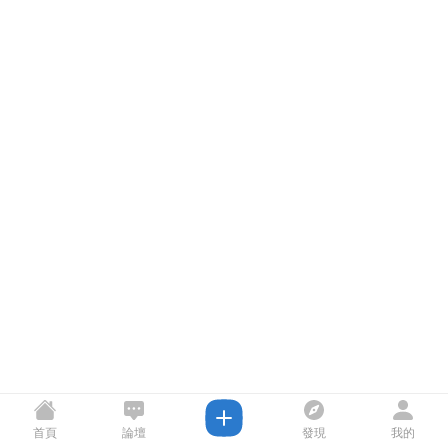
首頁
論壇
發現
我的