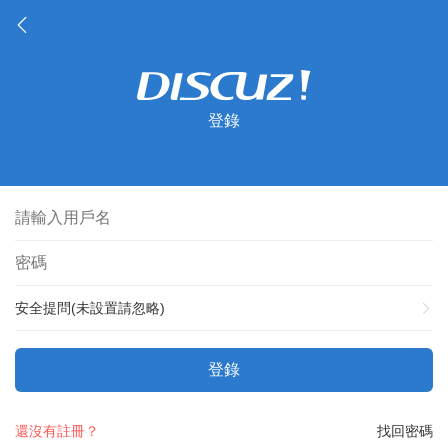
登錄
安全提問(未設置請忽略)
登錄
還沒有註冊？
找回密碼