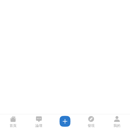
首頁
論壇
發現
我的