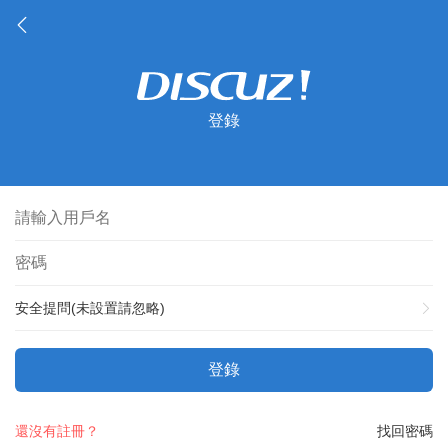
登錄
安全提問(未設置請忽略)
登錄
還沒有註冊？
找回密碼