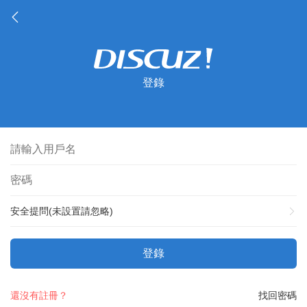
登錄
安全提問(未設置請忽略)
登錄
還沒有註冊？
找回密碼