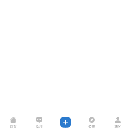
首頁
論壇
發現
我的