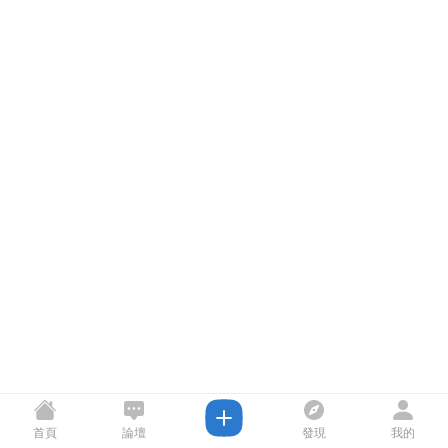
首頁
論壇
發現
我的