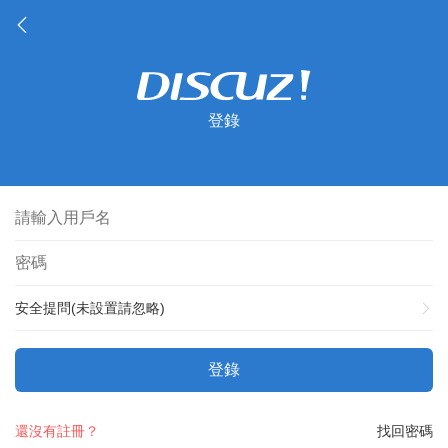
登錄
安全提問(未設置請忽略)
登錄
還沒有註冊？
找回密碼