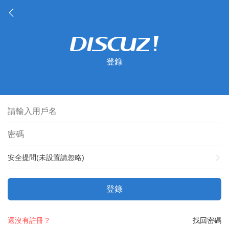
登錄
安全提問(未設置請忽略)
登錄
還沒有註冊？
找回密碼