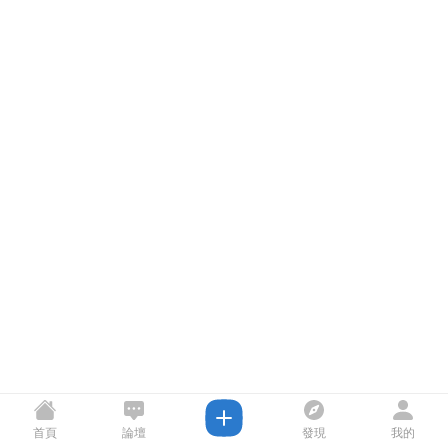
首頁
論壇
發現
我的