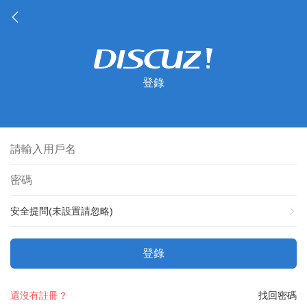
登錄
安全提問(未設置請忽略)
登錄
還沒有註冊？
找回密碼