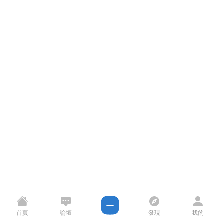
首頁
論壇
發現
我的