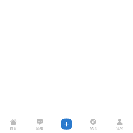
首頁
論壇
發現
我的