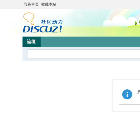
設為首頁
收藏本站
論壇