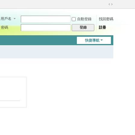
切
換
用戶名
自動登錄
找回密碼
到
寬
密碼
註冊
登錄
版
快捷導航