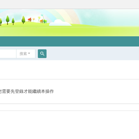
搜索
搜
索
您需要先登錄才能繼續本操作