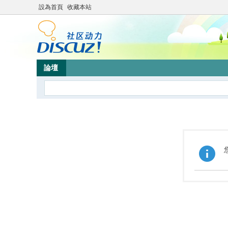
設為首頁
收藏本站
論壇