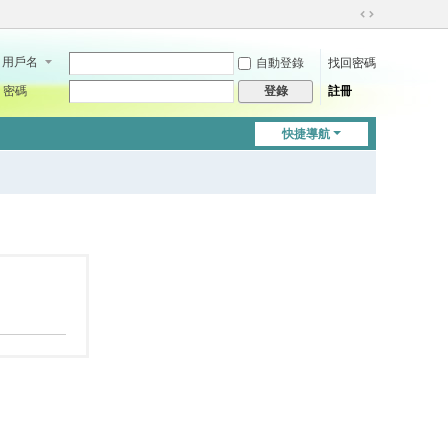
切
換
用戶名
自動登錄
找回密碼
到
寬
密碼
註冊
登錄
版
快捷導航