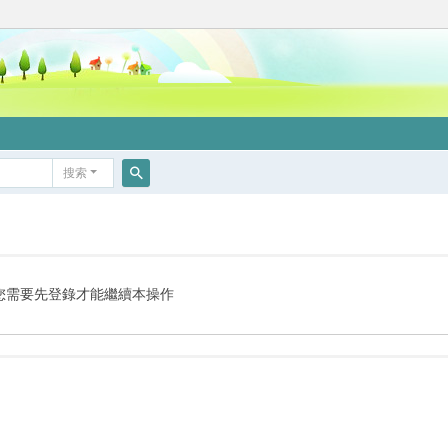
搜索
搜
索
您需要先登錄才能繼續本操作