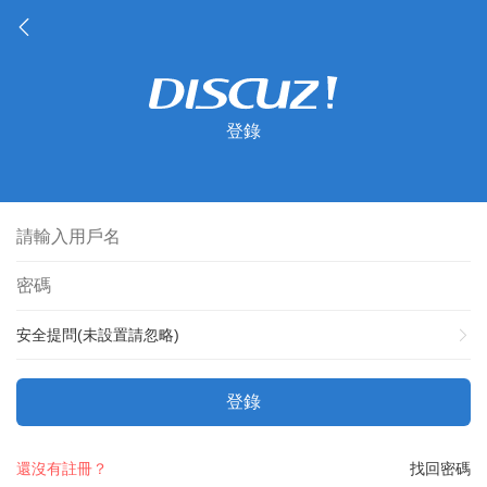
登錄
安全提問(未設置請忽略)
登錄
還沒有註冊？
找回密碼