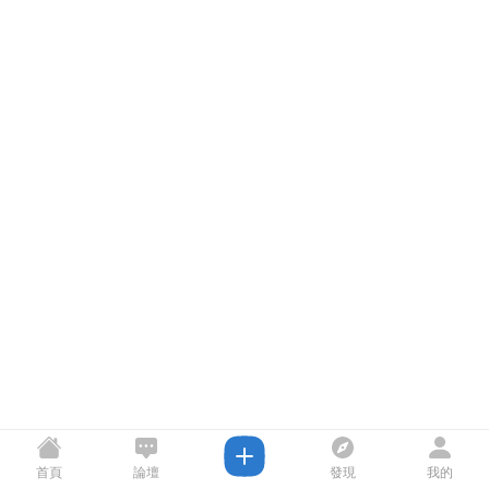
首頁
論壇
發現
我的