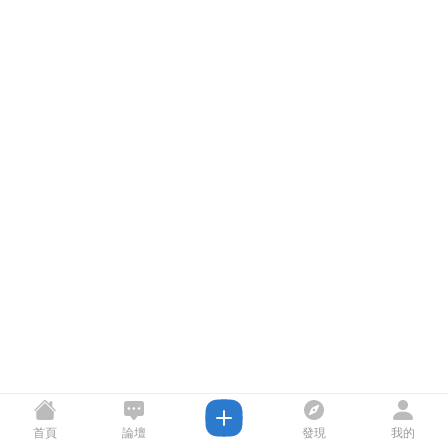
首頁
論壇
發現
我的