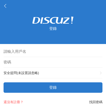
登錄
安全提問(未設置請忽略)
登錄
還沒有註冊？
找回密碼