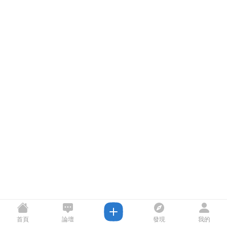
首頁
論壇
發現
我的