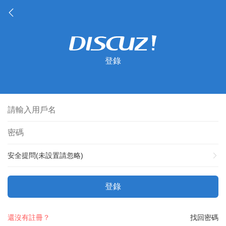
登錄
安全提問(未設置請忽略)
登錄
還沒有註冊？
找回密碼