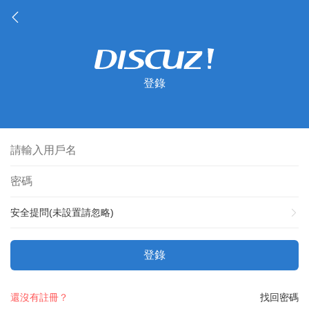
登錄
安全提問(未設置請忽略)
登錄
還沒有註冊？
找回密碼