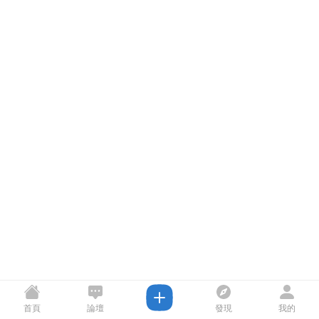
首頁
論壇
發現
我的