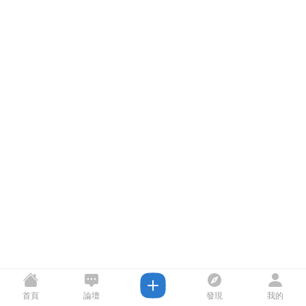
首頁
論壇
發現
我的