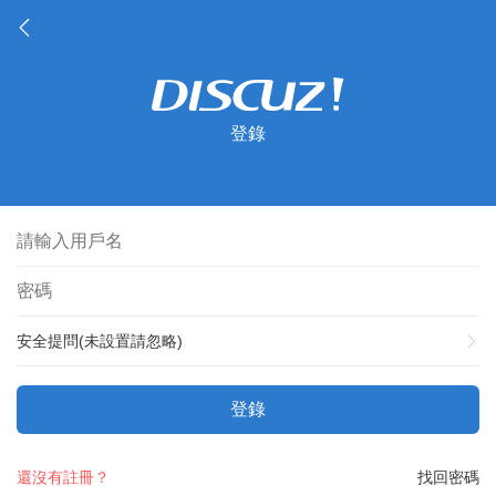
登錄
安全提問(未設置請忽略)
登錄
還沒有註冊？
找回密碼