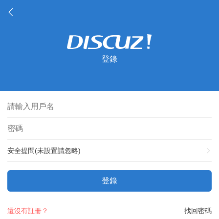
登錄
安全提問(未設置請忽略)
登錄
還沒有註冊？
找回密碼