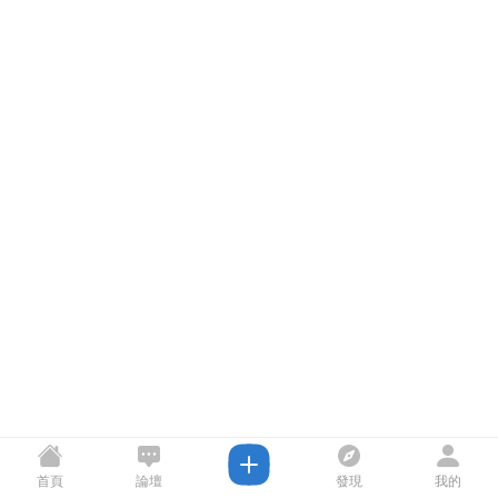
首頁
論壇
發現
我的