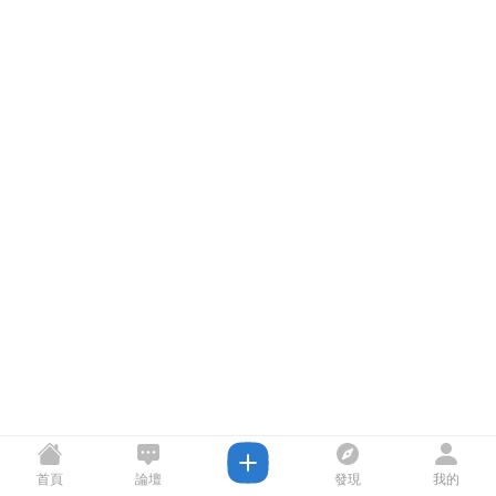
首頁
論壇
發現
我的