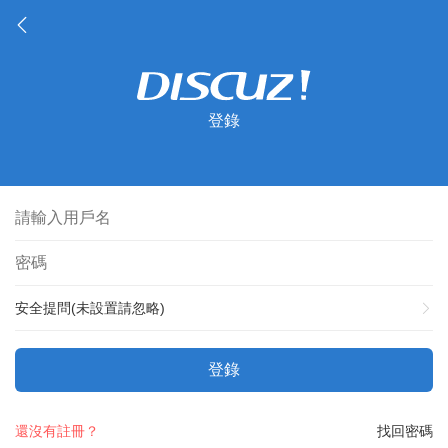
登錄
安全提問(未設置請忽略)
登錄
還沒有註冊？
找回密碼