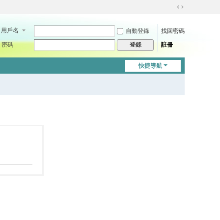
切
換
用戶名
自動登錄
找回密碼
到
寬
密碼
註冊
登錄
版
快捷導航