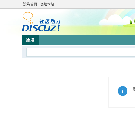
設為首頁
收藏本站
論壇