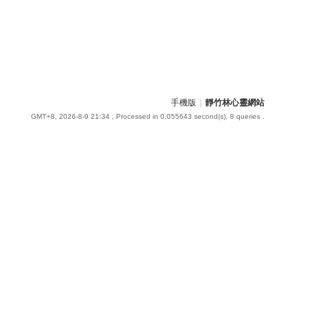
手機版
|
靜竹林心靈網站
GMT+8, 2026-8-9 21:34
, Processed in 0.055643 second(s), 8 queries .