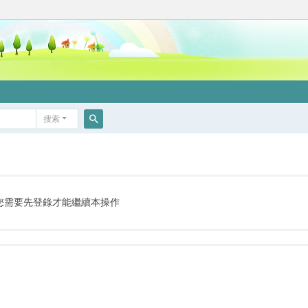
搜索
搜
索
您需要先登錄才能繼續本操作