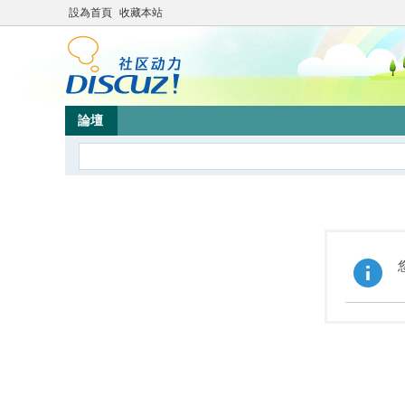
設為首頁
收藏本站
論壇