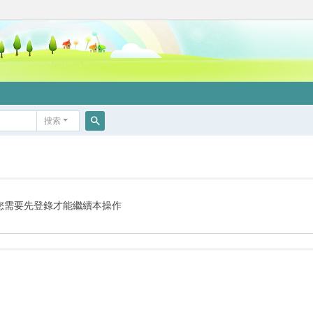
搜索
搜
索
您需要先登錄才能繼續本操作