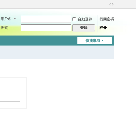
切
換
用戶名
自動登錄
找回密碼
到
寬
密碼
註冊
登錄
版
快捷導航