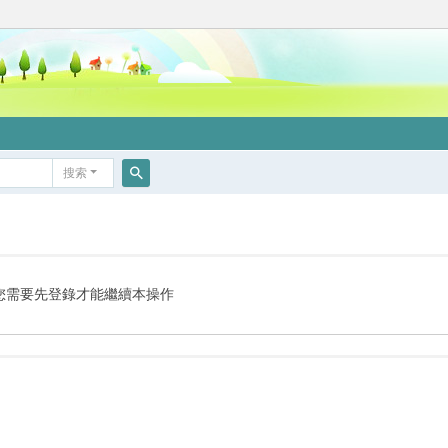
搜索
搜
索
您需要先登錄才能繼續本操作