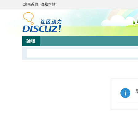
設為首頁
收藏本站
論壇